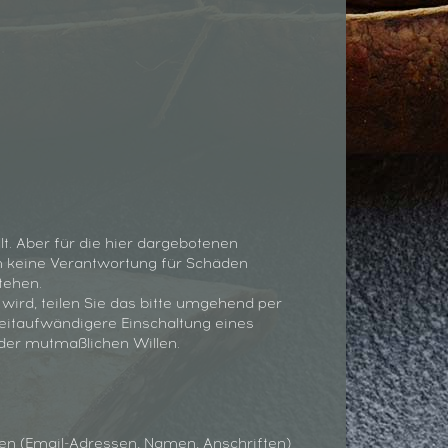
t. Aber für die hier dargebotenen
ann keine Verantwortung für Schäden
tehen.
 wird, teilen Sie das bitte umgehend per
zeitaufwändigere Einschaltung eines
oder mutmaßlichen Willen.
ten (Email-Adressen, Namen, Anschriften)