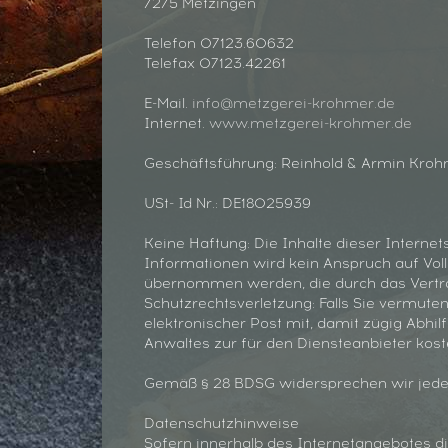
7275 Metzingen
Telefon 07123.60632
Telefax 07123.42261
E-Mail.
info@metzgerei-krohmer.de
Internet.
www.metzgerei-krohmer.de
Geschäftsführung: Reinhold & Armin Kro
USt- Id Nr.: DE18025939
Keine Haftung: Die Inhalte dieser Internet
Informationen wird kein Anspruch auf Volls
übernommen werden, die durch das Vertra
Schutzrechtsverletzung: Falls Sie vermuten
elektronischer Post mit, damit zügig Abhi
Anwaltes zur für den Diensteanbieter kos
Gemäß § 28 BDSG widersprechen wir jede
Datenschutzhinweise
Sofern innerhalb des Internetangebotes di