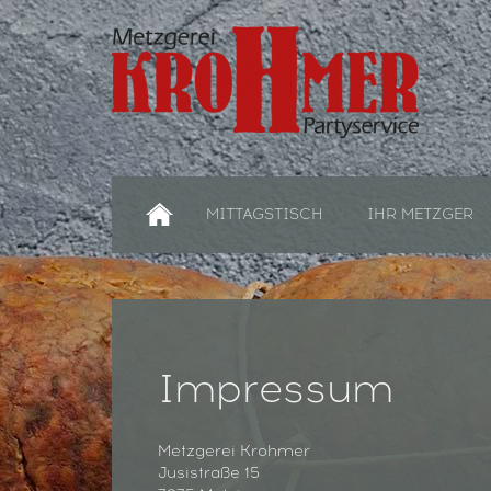
MITTAGSTISCH
IHR METZGER
MITTAGSTISCH
IHR METZGER
Impressum
Metzgerei Krohmer
Jusistraße 15